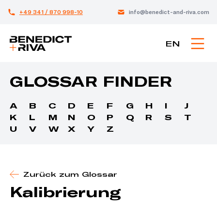
+49 341 / 870 998-10
info@benedict-and-riva.com
EN
GLOSSAR FINDER
A
B
C
D
E
F
G
H
I
J
K
L
M
N
O
P
Q
R
S
T
U
V
W
X
Y
Z
Zurück zum Glossar
Kalibrierung