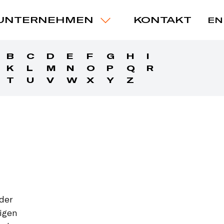
UNTERNEHMEN
KONTAKT
EN
B
C
D
E
F
G
H
I
K
L
M
N
O
P
Q
R
T
U
V
W
X
Y
Z
 der
tigen