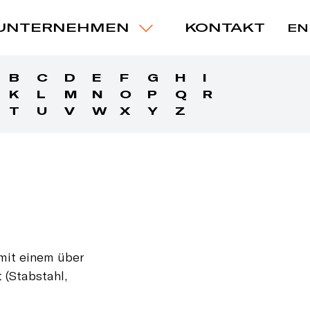
UNTERNEHMEN
KONTAKT
EN
B
C
D
E
F
G
H
I
K
L
M
N
O
P
Q
R
T
U
V
W
X
Y
Z
 mit einem über
 (Stabstahl,