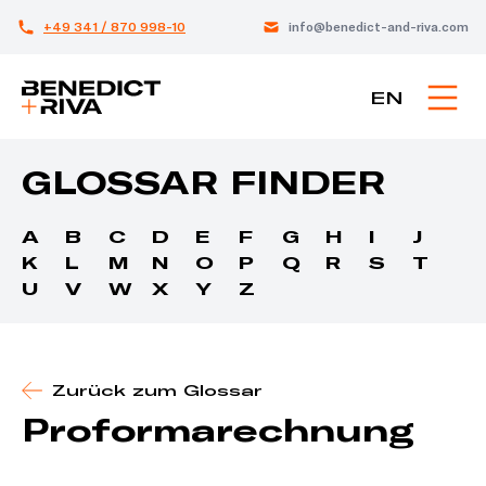
+49 341 / 870 998-10
info@benedict-and-riva.com
EN
GLOSSAR FINDER
A
B
C
D
E
F
G
H
I
J
K
L
M
N
O
P
Q
R
S
T
U
V
W
X
Y
Z
Zurück zum Glossar
Proformarechnung