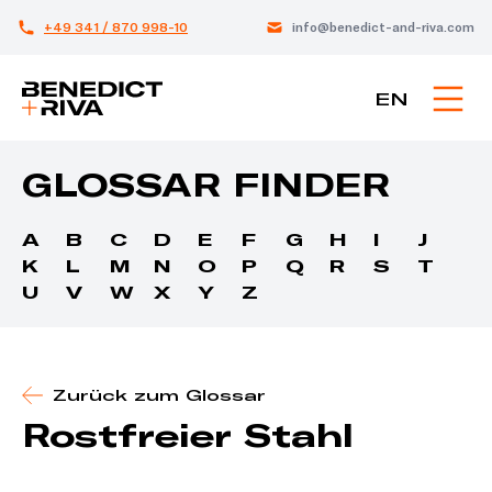
+49 341 / 870 998-10
info@benedict-and-riva.com
EN
GLOSSAR FINDER
A
B
C
D
E
F
G
H
I
J
K
L
M
N
O
P
Q
R
S
T
U
V
W
X
Y
Z
Zurück zum Glossar
Rostfreier Stahl