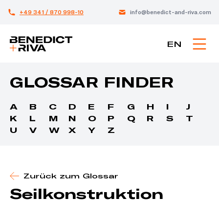
+49 341 / 870 998-10
info@benedict-and-riva.com
EN
GLOSSAR FINDER
A
B
C
D
E
F
G
H
I
J
K
L
M
N
O
P
Q
R
S
T
U
V
W
X
Y
Z
Zurück zum Glossar
Seilkonstruktion