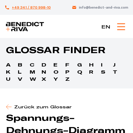
+49 341 / 870 998-10
info@benedict-and-riva.com
EN
GLOSSAR FINDER
A
B
C
D
E
F
G
H
I
J
K
L
M
N
O
P
Q
R
S
T
U
V
W
X
Y
Z
Zurück zum Glossar
Spannungs-
Dehnungs-Diagramm