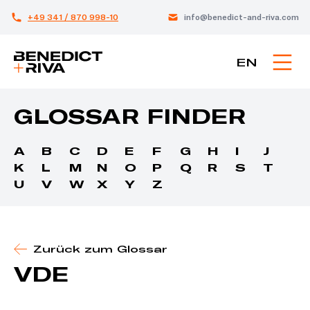
+49 341 / 870 998-10
info@benedict-and-riva.com
EN
GLOSSAR FINDER
A
B
C
D
E
F
G
H
I
J
K
L
M
N
O
P
Q
R
S
T
U
V
W
X
Y
Z
Zurück zum Glossar
VDE