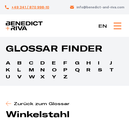
+49 341 / 870 998-10
info@benedict-and-riva.com
EN
GLOSSAR FINDER
A
B
C
D
E
F
G
H
I
J
K
L
M
N
O
P
Q
R
S
T
U
V
W
X
Y
Z
Zurück zum Glossar
Winkelstahl